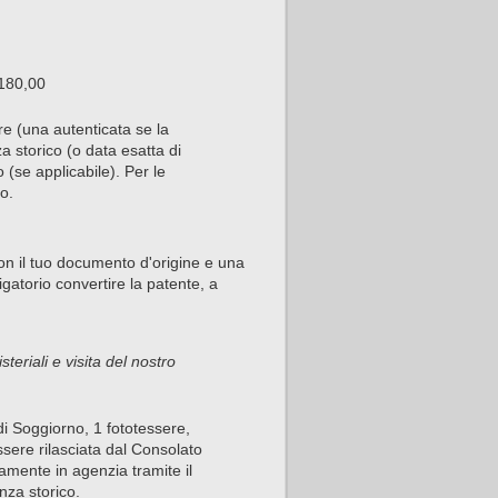
180,00
re (una autenticata se la
za storico (o data esatta di
 (se applicabile). Per le
to.
con il tuo documento d'origine e una
atorio convertire la patente, a
steriali e visita del nostro
i Soggiorno, 1 fototessere,
ssere rilasciata dal Consolato
damente in agenzia tramite il
enza storico.