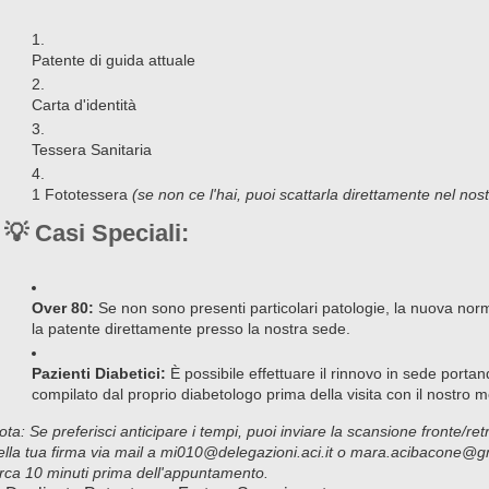
Patente di guida attuale
Carta d'identità
Tessera Sanitaria
1 Fototessera
(se non ce l'hai, puoi scattarla direttamente nel nost
💡 Casi Speciali:
Over 80:
Se non sono presenti particolari patologie, la nuova norm
la patente direttamente presso la nostra sede.
Pazienti Diabetici:
È possibile effettuare il rinnovo in sede portand
compilato dal proprio diabetologo prima della visita con il nostro me
ota: Se preferisci anticipare i tempi, puoi inviare la scansione fronte/re
ella tua firma via mail a mi010@delegazioni.aci.it o mara.acibacone@gm
irca 10 minuti prima dell'appuntamento.