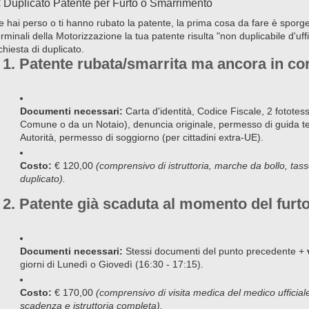
 Duplicato Patente per Furto o Smarrimento
e hai perso o ti hanno rubato la patente, la prima cosa da fare è sporge
erminali della Motorizzazione la tua patente risulta "non duplicabile d'uffi
ichiesta di duplicato.
1. Patente rubata/smarrita ma ancora in cor
Documenti necessari:
Carta d'identità, Codice Fiscale, 2 fototess
Comune o da un Notaio), denuncia originale, permesso di guida te
Autorità, permesso di soggiorno (per cittadini extra-UE).
Costo:
€ 120,00
(comprensivo di istruttoria, marche da bollo, tass
duplicato).
2. Patente già scaduta al momento del fur
Documenti necessari:
Stessi documenti del punto precedente +
giorni di Lunedì o Giovedì (16:30 - 17:15).
Costo:
€ 170,00
(comprensivo di visita medica del medico ufficiale
scadenza e istruttoria completa).