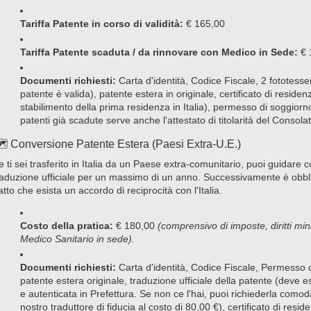
Tariffa Patente in corso di validità:
€ 165,00
Tariffa Patente scaduta / da rinnovare con Medico in Sede:
€ 
Documenti richiesti:
Carta d'identità, Codice Fiscale, 2 fototesse
patente è valida), patente estera in originale, certificato di residen
stabilimento della prima residenza in Italia), permesso di soggiorno
patenti già scadute serve anche l'attestato di titolarità del Consola
️ Conversione Patente Estera (Paesi Extra-U.E.)
e ti sei trasferito in Italia da un Paese extra-comunitario, puoi guidare 
raduzione ufficiale per un massimo di un anno. Successivamente è obblig
atto che esista un accordo di reciprocità con l'Italia.
Costo della pratica:
€ 180,00
(comprensivo di imposte, diritti mini
Medico Sanitario in sede).
Documenti richiesti:
Carta d'identità, Codice Fiscale, Permesso d
patente estera originale, traduzione ufficiale della patente (deve e
e autenticata in Prefettura. Se non ce l'hai, puoi richiederla como
nostro traduttore di fiducia al costo di 80,00 €), certificato di resid