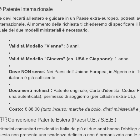
 Patente Internazionale
e devi recarti all'estero e guidare in un Paese extra-europeo, potresti 
nternazionale. Al momento della richiesta ti chiederemo di specificare il
uale dei due modelli ministeriali è necessario.
Validità Modello "Vienna":
3 anni.
Validità Modello "Ginevra" (es. USA e Giappone):
1 anno.
Dove NON serve:
Nei Paesi dell'Unione Europea, in Algeria e in 
italiana è già sufficiente.
Documenti richiesti:
Patente originale, Carta d'identità, Codice Fi
una autenticata), permesso di soggiorno (per cittadini extra-UE).
Costo:
€ 88,00
(tutto incluso: marche da bollo, diritti ministeriali e 
🇺 Conversione Patente Estera (Paesi U.E. / S.E.E.)
 cittadini comunitari residenti in Italia da più di due anni hanno l'obbligo
uesta non presenta una scadenza definita o non è armonizzata con le n